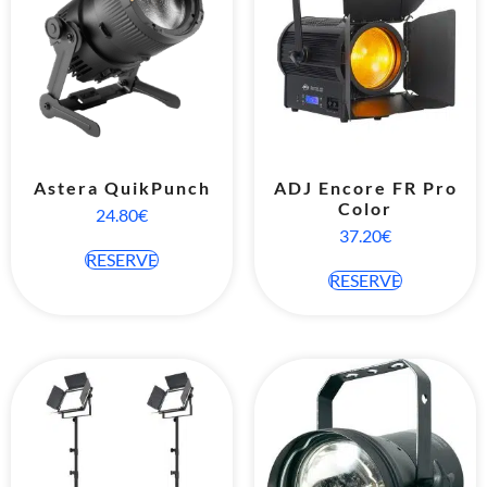
Astera QuikPunch
ADJ Encore FR Pro
Color
24.80
€
37.20
€
RESERVE
RESERVE