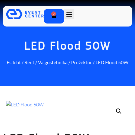
0
LED Flood 50W
Esileht
/
Rent
/
Valgustehnika
/
Prožektor
/ LED Flood 50W