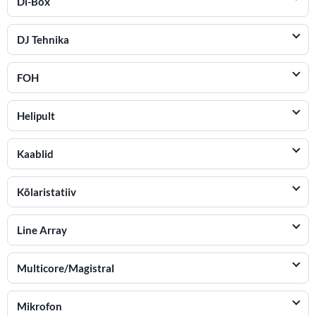
Di-Box
DJ Tehnika
FOH
Helipult
Kaablid
Kõlaristatiiv
Line Array
Multicore/Magistral
Mikrofon