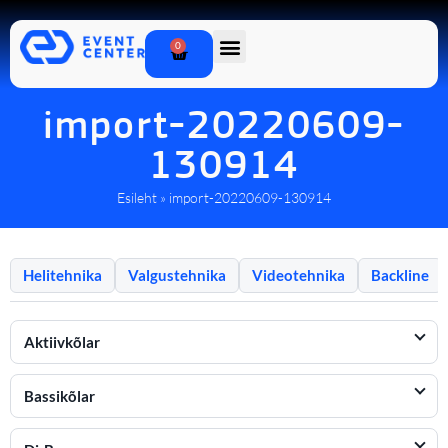
0
import-20220609-
130914
Esileht
»
import-20220609-130914
Helitehnika
Valgustehnika
Videotehnika
Backline
Aktiivkõlar
Bassikõlar