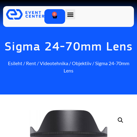
0
Sigma 24-70mm Lens
Esileht
/
Rent
/
Videotehnika
/
Objektiiv
/ Sigma 24-70mm
Lens